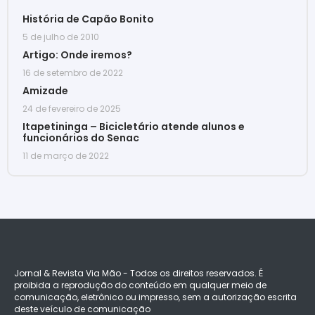
História de Capão Bonito
5 de julho de 2010
Artigo: Onde iremos?
16 de setembro de 2022
Amizade
24 de fevereiro de 2025
Itapetininga – Bicicletário atende alunos e
funcionários do Senac
11 de março de 2022
Jornal & Revista Via Mão - Todos os direitos reservados. É
proibida a reprodução do conteúdo em qualquer meio de
comunicação, eletrônico ou impresso, sem a autorização escrita
deste veículo de comunicação