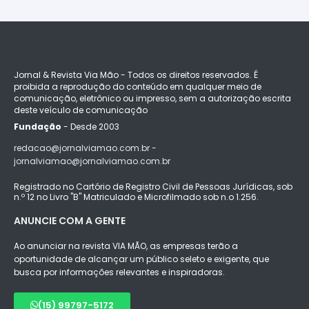
Jornal & Revista Via Mão - Todos os direitos reservados. É
proibida a reprodução do conteúdo em qualquer meio de
comunicação, eletrônico ou impresso, sem a autorização escrita
deste veículo de comunicação
Fundação
- Desde 2003
redacao@jornalviamao.com.br -
jornalviamao@jornalviamao.com.br
Registrado no Cartório de Registro Civil de Pessoas Jurídicas, sob
n.º 12 no Livro "B" Matriculado e Microfilmado sob n.o 1.256.
ANUNCIE COM A GENTE
Ao anunciar na revista VIA MÃO, as empresas terão a
oportunidade de alcançar um público seleto e exigente, que
busca por informações relevantes e inspiradoras.
(15) 99797-5172