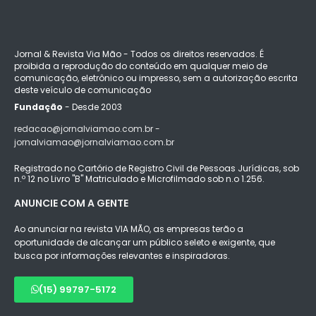
Jornal & Revista Via Mão - Todos os direitos reservados. É
proibida a reprodução do conteúdo em qualquer meio de
comunicação, eletrônico ou impresso, sem a autorização escrita
deste veículo de comunicação
Fundação
- Desde 2003
redacao@jornalviamao.com.br -
jornalviamao@jornalviamao.com.br
Registrado no Cartório de Registro Civil de Pessoas Jurídicas, sob
n.º 12 no Livro "B" Matriculado e Microfilmado sob n.o 1.256.
ANUNCIE COM A GENTE
Ao anunciar na revista VIA MÃO, as empresas terão a
oportunidade de alcançar um público seleto e exigente, que
busca por informações relevantes e inspiradoras.
(15) 99797-5172