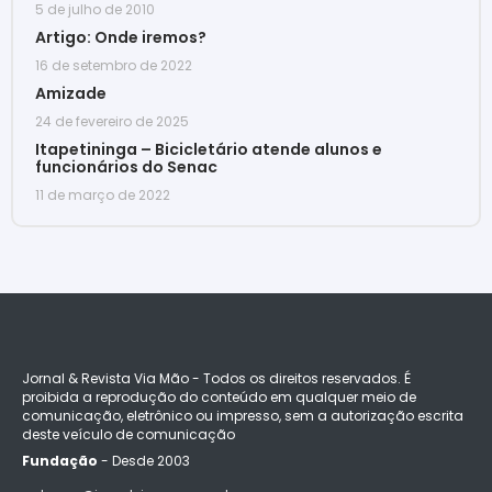
5 de julho de 2010
Artigo: Onde iremos?
16 de setembro de 2022
Amizade
24 de fevereiro de 2025
Itapetininga – Bicicletário atende alunos e
funcionários do Senac
11 de março de 2022
Jornal & Revista Via Mão - Todos os direitos reservados. É
proibida a reprodução do conteúdo em qualquer meio de
comunicação, eletrônico ou impresso, sem a autorização escrita
deste veículo de comunicação
Fundação
- Desde 2003