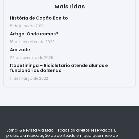
Mais Lidas
História de Capão Bonito
5 de julho de 2010
Artigo: Onde iremos?
16 de setembro de 2022
Amizade
24 de fevereiro de 2025
Itapetininga – Bicicletário atende alunos e
funcionários do Senac
11 de março de 2022
Jornal & Revista Via Mão - Todos os direitos reservados. É
proibida a reprodução do conteúdo em qualquer meio de