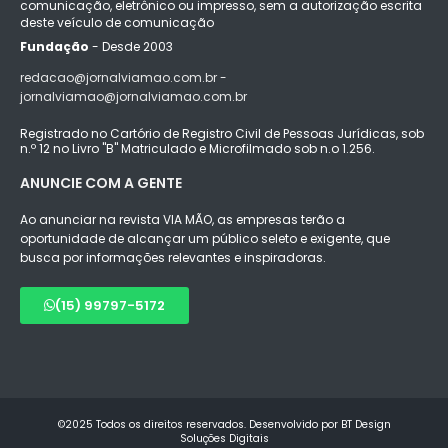
comunicação, eletrônico ou impresso, sem a autorização escrita
deste veículo de comunicação
Fundação
- Desde 2003
redacao@jornalviamao.com.br -
jornalviamao@jornalviamao.com.br
Registrado no Cartório de Registro Civil de Pessoas Jurídicas, sob
n.º 12 no Livro "B" Matriculado e Microfilmado sob n.o 1.256.
ANUNCIE COM A GENTE
Ao anunciar na revista VIA MÃO, as empresas terão a
oportunidade de alcançar um público seleto e exigente, que
busca por informações relevantes e inspiradoras.
(15) 99797-5172
©2025 Todos os direitos reservados. Desenvolvido por BT Design
Soluções Digitais