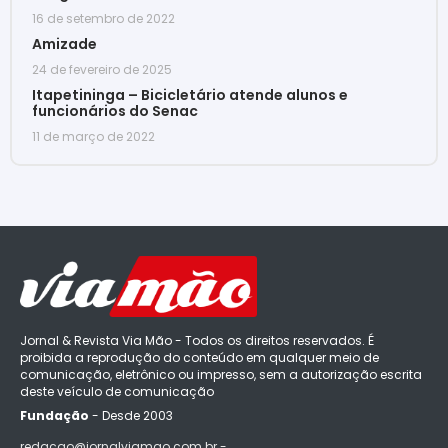
16 de setembro de 2022
Amizade
24 de fevereiro de 2025
Itapetininga – Bicicletário atende alunos e
funcionários do Senac
11 de março de 2022
Jornal & Revista Via Mão - Todos os direitos reservados. É
proibida a reprodução do conteúdo em qualquer meio de
comunicação, eletrônico ou impresso, sem a autorização escrita
deste veículo de comunicação
Fundação
- Desde 2003
redacao@jornalviamao.com.br -