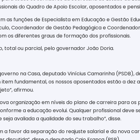
ssionais do Quadro de Apoio Escolar, aposentados e pensi
m as funções de Especialista em Educação e Gestão Edu
rrículo, Coordenador de Gestão Pedagógica e Coordenador
os diferentes graus de formação dos profissionais.
 total ou parcial, pelo governador João Doria.
o governo na Casa, deputado Vinícius Camarinha (PSDB), 
m item fundamental, os nossos aposentados estão a dez 
eto”, afirmou.
ova organização em níveis do plano de carreira para os 
conforme a educação evolui. Qualquer profissional deve 
 seja avaliada a qualidade do seu trabalho”, disse.
a favor da separação do reajuste salarial e da nova carr
er discutida”, disse o deputado Caio França (PSB).