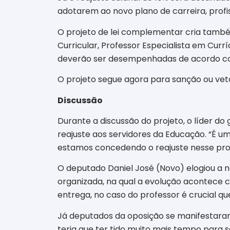
adotarem ao novo plano de carreira, profi
O projeto de lei complementar cria també
Curricular, Professor Especialista em Cu
deverão ser desempenhadas de acordo com 
O projeto segue agora para sanção ou veto,
Discussão
Durante a discussão do projeto, o líder d
reajuste aos servidores da Educação. “É u
estamos concedendo o reajuste nesse proj
O deputado Daniel José (Novo) elogiou a n
organizada, na qual a evolução acontece 
entrega, no caso do professor é crucial que
Já deputados da oposição se manifestaram 
teria que ter tido muito mais tempo para s