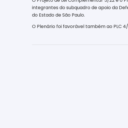
O Projeto de Lei Complementar 5/22 e o P
integrantes do subquadro de apoio da Defen
do Estado de São Paulo.
O Plenário foi favorável também ao PLC 4/2