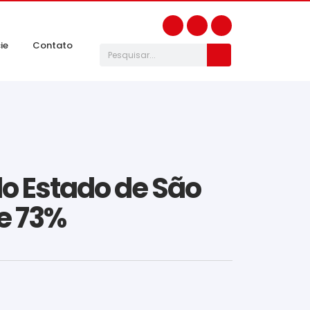
ie
Contato
do Estado de São
be 73%