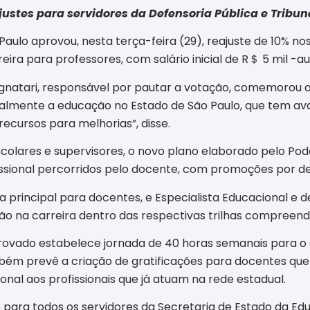
tes para servidores da Defensoria Pública e Tribun
aulo aprovou, nesta terça-feira (29), reajuste de 10% nos 
ira para professores, com salário inicial de R
＄
5 mil -a
ignatari, responsável por pautar a votação, comemorou 
cialmente a educação no Estado de São Paulo, que tem a
ecursos para melhorias”, disse.
escolares e supervisores, o novo plano elaborado pelo P
ofissional percorridos pelo docente, com promoções por
ilha principal para docentes, e Especialista Educacional e 
na carreira dentro das respectivas trilhas compreende 15
ovado estabelece jornada de 40 horas semanais para o sa
ambém prevê a criação de gratificações para docentes q
nal aos profissionais que já atuam na rede estadual.
do para todos os servidores da Secretaria de Estado da E