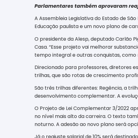
Parlamentares também aprovaram reajus
A Assembleia Legislativa do Estado de São P
Educação paulista e um novo plano de carre
O presidente da Alesp, deputado Carlão P
Casa. “Esse projeto vai melhorar substan
tempo integral e outras conquistas, como r
Direcionado para professores, diretores 
trilhas, que são rotas de crescimento pr
São três trilhas diferentes: Regência, a tr
desenvolvimento complementar. A evolução 
O Projeto de Lei Complementar 3/2022 apr
no nível mais alto da carreira. O texto t
noturno. A adesão ao novo plano será opcio
Já o reajuste salarial de 10% será destina