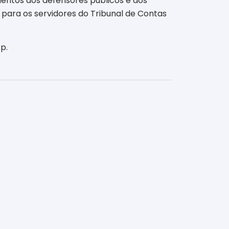
entos dos defensores públicos e dos
 para os servidores do Tribunal de Contas
p.