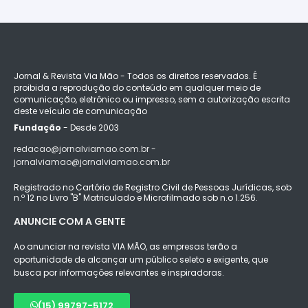
Jornal & Revista Via Mão - Todos os direitos reservados. É
proibida a reprodução do conteúdo em qualquer meio de
comunicação, eletrônico ou impresso, sem a autorização escrita
deste veículo de comunicação
Fundação
- Desde 2003
redacao@jornalviamao.com.br -
jornalviamao@jornalviamao.com.br
Registrado no Cartório de Registro Civil de Pessoas Jurídicas, sob
n.º 12 no Livro "B" Matriculado e Microfilmado sob n.o 1.256.
ANUNCIE COM A GENTE
Ao anunciar na revista VIA MÃO, as empresas terão a
oportunidade de alcançar um público seleto e exigente, que
busca por informações relevantes e inspiradoras.
(15) 99797-5172