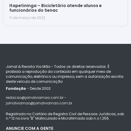
Itapetininga – Bicicletário atende alunos e
funcionários do Senac
11 de março de 2022
Jornal & Revista Via Mão - Todos os direitos reservados. É
proibida a reprodução do conteúdo em qualquer meio de
comunicação, eletrônico ou impresso, sem a autorização escrita
deste veículo de comunicação
Fundação
- Desde 2003
redacao@jornalviamao.com.br -
jornalviamao@jornalviamao.com.br
Registrado no Cartório de Registro Civil de Pessoas Jurídicas, sob
n.º 12 no Livro "B" Matriculado e Microfilmado sob n.o 1.256.
ANUNCIE COM A GENTE