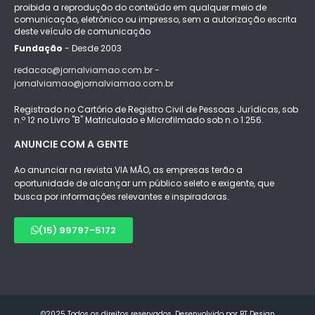
proibida a reprodução do conteúdo em qualquer meio de
comunicação, eletrônico ou impresso, sem a autorização escrita
deste veículo de comunicação
Fundação
- Desde 2003
redacao@jornalviamao.com.br -
jornalviamao@jornalviamao.com.br
Registrado no Cartório de Registro Civil de Pessoas Jurídicas, sob
n.º 12 no Livro "B" Matriculado e Microfilmado sob n.o 1.256.
ANUNCIE COM A GENTE
Ao anunciar na revista VIA MÃO, as empresas terão a
oportunidade de alcançar um público seleto e exigente, que
busca por informações relevantes e inspiradoras.
(15) 99797-5172
©2025 Todos os direitos reservados. Desenvolvido por BT Design