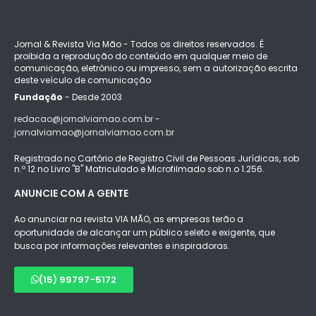
Jornal & Revista Via Mão - Todos os direitos reservados. É
proibida a reprodução do conteúdo em qualquer meio de
comunicação, eletrônico ou impresso, sem a autorização escrita
deste veículo de comunicação
Fundação
- Desde 2003
redacao@jornalviamao.com.br -
jornalviamao@jornalviamao.com.br
Registrado no Cartório de Registro Civil de Pessoas Jurídicas, sob
n.º 12 no Livro "B" Matriculado e Microfilmado sob n.o 1.256.
ANUNCIE COM A GENTE
Ao anunciar na revista VIA MÃO, as empresas terão a
oportunidade de alcançar um público seleto e exigente, que
busca por informações relevantes e inspiradoras.
(15) 99797-5172