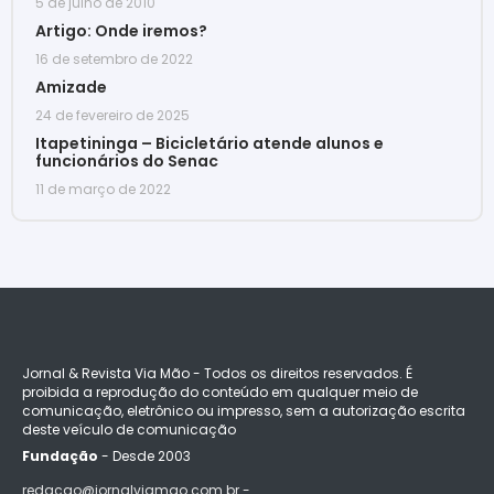
5 de julho de 2010
Artigo: Onde iremos?
16 de setembro de 2022
Amizade
24 de fevereiro de 2025
Itapetininga – Bicicletário atende alunos e
funcionários do Senac
11 de março de 2022
Jornal & Revista Via Mão - Todos os direitos reservados. É
proibida a reprodução do conteúdo em qualquer meio de
comunicação, eletrônico ou impresso, sem a autorização escrita
deste veículo de comunicação
Fundação
- Desde 2003
redacao@jornalviamao.com.br -