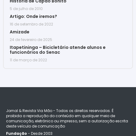
História de Capão Bonito
5 de julho de 2010
Artigo: Onde iremos?
16 de setembro de 2022
Amizade
24 de fevereiro de 2025
Itapetininga – Bicicletário atende alunos e
funcionários do Senac
11 de março de 2022
Jornal & Revista Via Mão - Todos os direitos reservados. É
proibida a reprodução do conteúdo em qualquer meio de
comunicação, eletrônico ou impresso, sem a autorização escrita
deste veículo de comunicação
Fundação
- Desde 2003