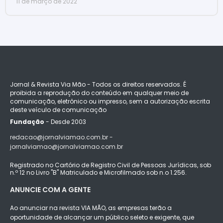
11 de março de 2022
Jornal & Revista Via Mão - Todos os direitos reservados. É
proibida a reprodução do conteúdo em qualquer meio de
comunicação, eletrônico ou impresso, sem a autorização escrita
deste veículo de comunicação
Fundação
- Desde 2003
redacao@jornalviamao.com.br -
jornalviamao@jornalviamao.com.br
Registrado no Cartório de Registro Civil de Pessoas Jurídicas, sob
n.º 12 no Livro "B" Matriculado e Microfilmado sob n.o 1.256.
ANUNCIE COM A GENTE
Ao anunciar na revista VIA MÃO, as empresas terão a
oportunidade de alcançar um público seleto e exigente, que