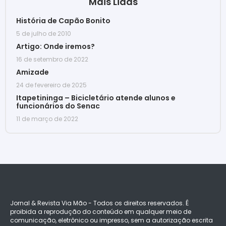
Mais Lidas
História de Capão Bonito
5 de julho de 2010
Artigo: Onde iremos?
16 de setembro de 2022
Amizade
24 de fevereiro de 2025
Itapetininga – Bicicletário atende alunos e
funcionários do Senac
11 de março de 2022
Jornal & Revista Via Mão - Todos os direitos reservados. É
proibida a reprodução do conteúdo em qualquer meio de
comunicação, eletrônico ou impresso, sem a autorização escrita