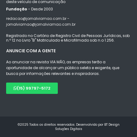
deste veículo de comunicação
Fundação
- Desde 2003
redacao@jornalviamao.com.br -
jornalviamao@jornalviamao.com.br
Registrado no Cartório de Registro Civil de Pessoas Jurídicas, sob
n.º 12 no Livro "B" Matriculado e Microfilmado sob n.o 1.256.
ANUNCIE COM A GENTE
Ao anunciar na revista VIA MÃO, as empresas terão a
oportunidade de alcançar um público seleto e exigente, que
busca por informações relevantes e inspiradoras.
(15) 99797-5172
©2025 Todos os direitos reservados. Desenvolvido por BT Design
Soluções Digitais