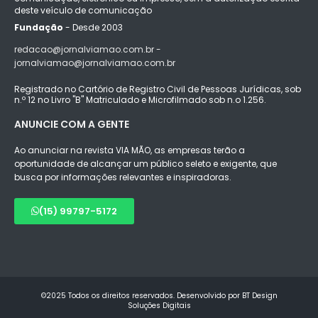
deste veículo de comunicação
Fundação
- Desde 2003
redacao@jornalviamao.com.br -
jornalviamao@jornalviamao.com.br
Registrado no Cartório de Registro Civil de Pessoas Jurídicas, sob
n.º 12 no Livro "B" Matriculado e Microfilmado sob n.o 1.256.
ANUNCIE COM A GENTE
Ao anunciar na revista VIA MÃO, as empresas terão a
oportunidade de alcançar um público seleto e exigente, que
busca por informações relevantes e inspiradoras.
(15) 99797-5172
©2025 Todos os direitos reservados. Desenvolvido por BT Design
Soluções Digitais