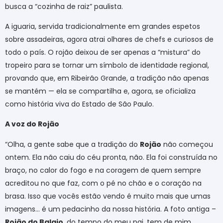
busca a “cozinha de raiz” paulista.
A iguaria, servida tradicionalmente em grandes espetos
sobre assadeiras, agora atrai olhares de chefs e curiosos de
todo o país. O rojão deixou de ser apenas a “mistura” do
tropeiro para se tornar um símbolo de identidade regional,
provando que, em Ribeirão Grande, a tradição não apenas
se mantém — ela se compartilha e, agora, se oficializa
como história viva do Estado de São Paulo.
A voz do Rojão
“Olha, a gente sabe que a tradição do
Rojão
não começou
ontem. Ela não caiu do céu pronta, não. Ela foi construída no
braço, no calor do fogo e na coragem de quem sempre
acreditou no que faz, com o pé no chão e o coração na
brasa. Isso que vocês estão vendo é muito mais que umas
imagens… é um pedacinho da nossa história. A foto antiga –
Rojão do Balaio
, do tempo do meu pai, tem de mim