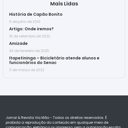
Mais Lidas
História de Capão Bonito
5 de julho de 2010
Artigo: Onde iremos?
16 de setembro de 2022
Amizade
24 de fevereiro de 2025
Itapetininga – Bicicletário atende alunos e
funcionários do Senac
11 de março de 2022
Jornal & Revista Via Mão - Todos os direitos reservados. É
proibida a reprodução do conteúdo em qualquer meio de
comunicação, eletrônico ou impresso, sem a autorização escrita