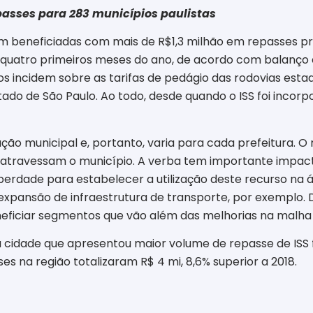
passes para 283 municípios paulistas
ram beneficiadas com mais de R$
1,3 milhão em repasses
pr
 quatro primeiros meses do ano, de acordo com balanço
os incidem sobre as tarifas de pedágio das rodovias esta
ado de São Paulo.
Ao todo, desde quando o ISS foi incorp
lação municipal e, portanto, varia para cada prefeitura. 
 atravessam o município. A verba tem importante impac
berdade para estabelecer a utilização deste recurso na á
expansão de infraestrutura de transporte
, por exemplo. 
ficiar segmentos que vão além das melhorias na malha 
 a cidade que apresentou maior volume de repasse de ISS
sses na região totalizaram
R$
4 mi, 8,6% superior a 2018.