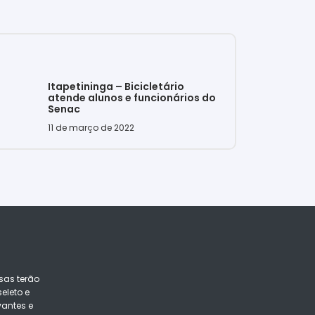
Itapetininga – Bicicletário
atende alunos e funcionários do
Senac
11 de março de 2022
sas terão
eleto e
vantes e