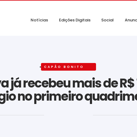
Notícias
Edições Digitais
Social
Anunc
CAPÃO BONITO
a já recebeu mais de R$ 
io no primeiro quadrim
‎ ‎ ‎ ‎ ‎ ‎ ‎ ‎ ‎ ‎ ‎ ‎ ‎ ‎ ‎ ‎ ‎ ‎ ‎ ‎ ‎ ‎ ‎ ‎ ‎ ‎ ‎ ‎ ‎ ‎ ‎