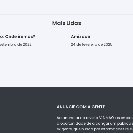
Mais Lidas
go: Onde iremos?
Amizade
 setembro de 2022
24 de fevereiro de 2025
ANUNCIE COM A GENTE
Ao anunciar na revista VIA MÃO, as empre
a oportunidade de alcançar um público s
exigente, que busca por informações rele