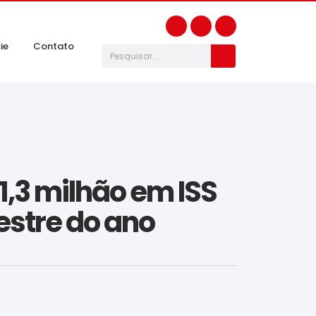
ie
Contato
1,3 milhão em ISS
estre do ano