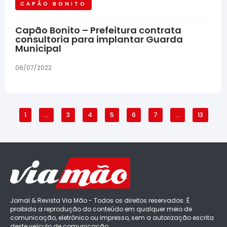
CAPÃO BONITO
Capão Bonito – Prefeitura contrata
consultoria para implantar Guarda
Municipal
06/07/2022
1
…
3
4
5
6
7
…
13
Jornal & Revista Via Mão - Todos os direitos reservados. É
proibida a reprodução do conteúdo em qualquer meio de
comunicação, eletrônico ou impresso, sem a autorização escrita
deste veículo de comunicação