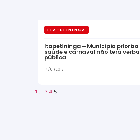
ITAPETININGA
Itapetininga – Município prioriza
saúde e carnaval não terá verba
pública
14/01/2013
1
…
3
4
5