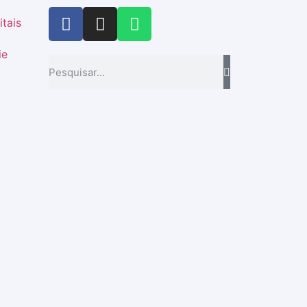
itais
ie