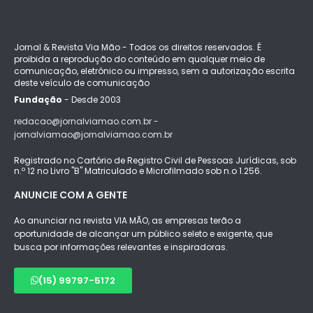
Jornal & Revista Via Mão - Todos os direitos reservados. É
proibida a reprodução do conteúdo em qualquer meio de
comunicação, eletrônico ou impresso, sem a autorização escrita
deste veículo de comunicação
Fundação
- Desde 2003
redacao@jornalviamao.com.br -
jornalviamao@jornalviamao.com.br
Registrado no Cartório de Registro Civil de Pessoas Jurídicas, sob
n.º 12 no Livro "B" Matriculado e Microfilmado sob n.o 1.256.
ANUNCIE COM A GENTE
Ao anunciar na revista VIA MÃO, as empresas terão a
oportunidade de alcançar um público seleto e exigente, que
busca por informações relevantes e inspiradoras.
(15) 99797-5172