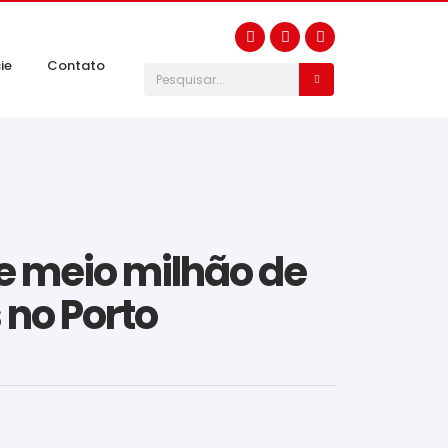
ie
Contato
e meio milhão de
 no Porto