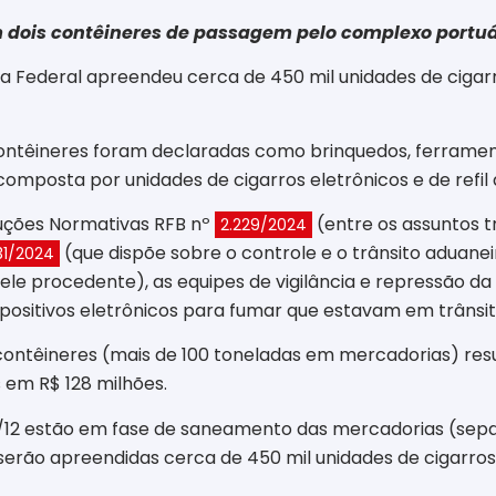
dois contêineres de passagem pelo complexo portuár
ita Federal apreendeu cerca de 450 mil unidades de ciga
ntêineres foram declaradas como brinquedos, ferrament
composta por unidades de cigarros eletrônicos e de refil
ruções Normativas RFB nº
(entre os assuntos t
2.229/2024
(que dispõe sobre o controle e o trânsito aduanei
31/2024
ele procedente), as equipes de vigilância e repressão da
ositivos eletrônicos para fumar que estavam em trânsit
 contêineres (mais de 100 toneladas em mercadorias) re
s em R$ 128 milhões.
3/12 estão em fase de saneamento das mercadorias (sepa
 serão apreendidas cerca de 450 mil unidades de cigarros