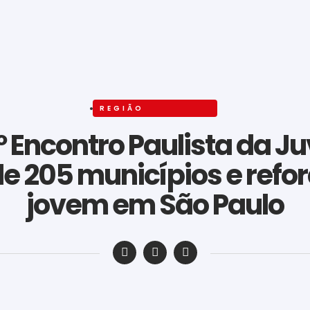
REGIÃO
º Encontro Paulista da 
e 205 municípios e ref
jovem em São Paulo
‎ ‎ ‎ ‎ ‎ ‎ ‎ ‎ ‎ ‎ ‎ ‎ ‎ ‎ ‎ ‎ ‎ ‎ ‎ ‎ ‎ ‎ ‎ ‎ ‎ ‎ ‎ ‎ ‎ ‎ ‎