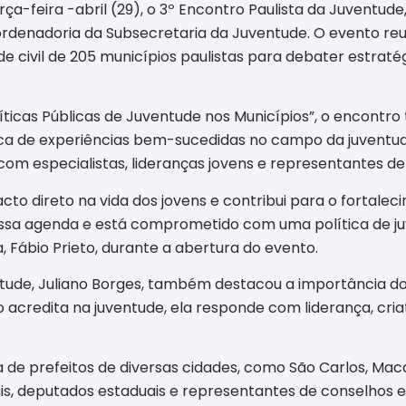
rça-feira -abril (29), o 3º Encontro Paulista da Juventude,
rdenadoria da Subsecretaria da Juventude. O evento reuni
e civil de 205 municípios paulistas para debater estraté
icas Públicas de Juventude nos Municípios”, o encontro 
 troca de experiências bem-sucedidas no campo da juvent
com especialistas, lideranças jovens e representantes de
to direto na vida dos jovens e contribui para o fortal
ssa agenda e está comprometido com uma política de juv
, Fábio Prieto, durante a abertura do evento.
tude, Juliano Borges, também destacou a importância d
o acredita na juventude, ela responde com liderança, cri
 prefeitos de diversas cidades, como São Carlos, Macat
s, deputados estaduais e representantes de conselhos e 