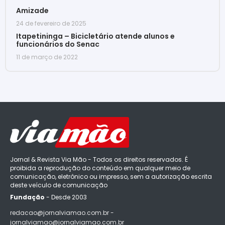
Amizade
24 de fevereiro de 2025
Itapetininga – Bicicletário atende alunos e
funcionários do Senac
11 de março de 2022
Jornal & Revista Via Mão - Todos os direitos reservados. É
proibida a reprodução do conteúdo em qualquer meio de
comunicação, eletrônico ou impresso, sem a autorização escrita
deste veículo de comunicação
Fundação
- Desde 2003
redacao@jornalviamao.com.br -
jornalviamao@jornalviamao.com.br