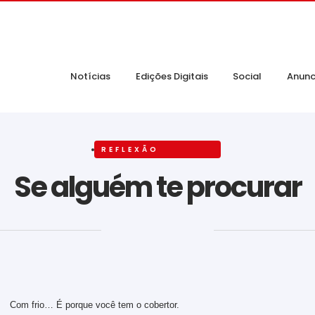
Notícias
Edições Digitais
Social
Anunc
REFLEXÃO
Se alguém te procurar
‎ ‎ ‎ ‎ ‎ ‎ ‎ ‎ ‎ ‎ ‎ ‎ ‎ ‎ ‎ ‎ ‎ ‎ ‎ ‎ ‎ ‎ ‎ ‎ ‎ ‎ ‎ ‎ ‎ ‎ ‎
Com frio… É porque você tem o cobertor.