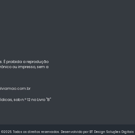
s. É proibida a reprodução
ônico ou impresso, sem a
alviamao.com.br
icas, sob n.º 12 no Livro "B"
©2025 Todos os direitos reservados. Desenvolvido por BT Design Soluções Digitais