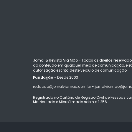
Jornal & Revista Via Mão - Todos os direitos reservado
do conteúdo em qualquer meio de comunicação, eletr
autorização escrita deste veículo de comunicação
Fundação
- Desde 2003
redacao@jornalviamao.com.br - jornalviamao@jorn
Registrado no Cartório de Registro Civil de Pessoas Juríd
Matriculado e Microfilmado sob n.o 1.256.