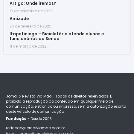
Artigo: Onde iremos?
16 de setembro de 2022
Amizade
24 de fevereiro de 2025
Itapetininga – Bicicletário atende alunos e
funcionários do Senac
11 de março de 2022
Jornal & Revista Via Mão - Todos os direitos reservados. É
proibida a reprodução do conteúdo em qualquer meio de
comunicação, eletrônico ou impresso, sem a autorização escrita
deste veículo de comunicação
Fundação
- Desde 2003
redacao@jornalviamao.com.br -
jornalviamao@jornalviamao.com.br