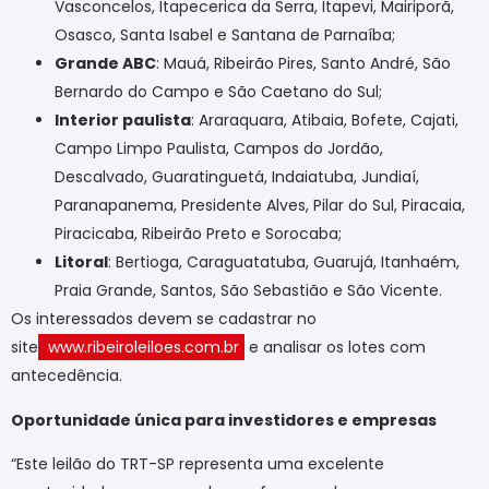
Vasconcelos, Itapecerica da Serra, Itapevi, Mairiporã,
Osasco, Santa Isabel e Santana de Parnaíba;
Grande ABC
: Mauá, Ribeirão Pires, Santo André, São
Bernardo do Campo e São Caetano do Sul;
Interior paulista
: Araraquara, Atibaia, Bofete, Cajati,
Campo Limpo Paulista, Campos do Jordão,
Descalvado, Guaratinguetá, Indaiatuba, Jundiaí,
Paranapanema, Presidente Alves, Pilar do Sul, Piracaia,
Piracicaba, Ribeirão Preto e Sorocaba;
Litoral
: Bertioga, Caraguatatuba, Guarujá, Itanhaém,
Praia Grande, Santos, São Sebastião e São Vicente.
Os interessados devem se cadastrar no
site
www.ribeiroleiloes.com.br
e analisar os lotes com
antecedência.
Oportunidade única para investidores e empresas
“Este leilão do TRT-SP representa uma excelente