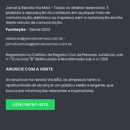
Jornal & Revista Via Mão - Todos os direitos reservados. É
proibida a reprodução do conteúdo em qualquer meio de
comunicação, eletrônico ou impresso, sem a autorização escrita
deste veículo de comunicação
Fundação
- Desde 2003
redacao@jornalviamao.com.br -
jornalviamao@jornalviamao.com.br
Registrado no Cartório de Registro Civil de Pessoas Jurídicas, sob
n.º 12 no Livro "B" Matriculado e Microfilmado sob n.o 1.256.
ANUNCIE COM A GENTE
Ao anunciar na revista VIA MÃO, as empresas terão a
oportunidade de alcançar um público seleto e exigente, que
busca por informações relevantes e inspiradoras.
(15) 99797-5172