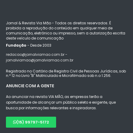
Jornal & Revista Via Mão - Todos os direitos reservados. É
proibida a reprodução do conteúdo em qualquer meio de
comunicação, eletrônico ou impresso, sem a autorização escrita
deste veículo de comunicação
Fundação
- Desde 2003
redacao@jornalviamao.com.br -
jornalviamao@jornalviamao.com.br
Registrado no Cartório de Registro Civil de Pessoas Jurídicas, sob
n.º 12 no Livro "B" Matriculado e Microfilmado sob n.o 1.256.
ANUNCIE COM A GENTE
Ao anunciar na revista VIA MÃO, as empresas terão a
oportunidade de alcançar um público seleto e exigente, que
busca por informações relevantes e inspiradoras.
(15) 99797-5172