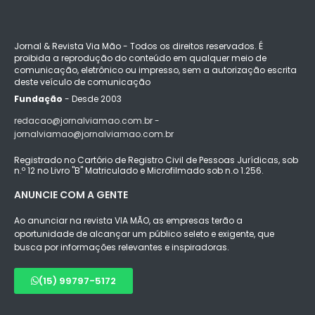
Jornal & Revista Via Mão - Todos os direitos reservados. É
proibida a reprodução do conteúdo em qualquer meio de
comunicação, eletrônico ou impresso, sem a autorização escrita
deste veículo de comunicação
Fundação
- Desde 2003
redacao@jornalviamao.com.br -
jornalviamao@jornalviamao.com.br
Registrado no Cartório de Registro Civil de Pessoas Jurídicas, sob
n.º 12 no Livro "B" Matriculado e Microfilmado sob n.o 1.256.
ANUNCIE COM A GENTE
Ao anunciar na revista VIA MÃO, as empresas terão a
oportunidade de alcançar um público seleto e exigente, que
busca por informações relevantes e inspiradoras.
(15) 99797-5172