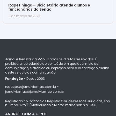
Itapetininga – Bicicletário atende alunos e
funcionários do Senac
11 de março de 2022
Jornal & Revista Via Mão - Todos os direitos reservados. É
proibida a reprodução do conteúdo em qualquer meio de
comunicação, eletrônico ou impresso, sem a autorização escrita
deste veículo de comunicação
Fundação
- Desde 2003
redacao@jornalviamao.com.br -
jornalviamao@jornalviamao.com.br
Registrado no Cartório de Registro Civil de Pessoas Jurídicas, sob
n.º 12 no Livro "B" Matriculado e Microfilmado sob n.o 1.256.
ANUNCIE COM A GENTE