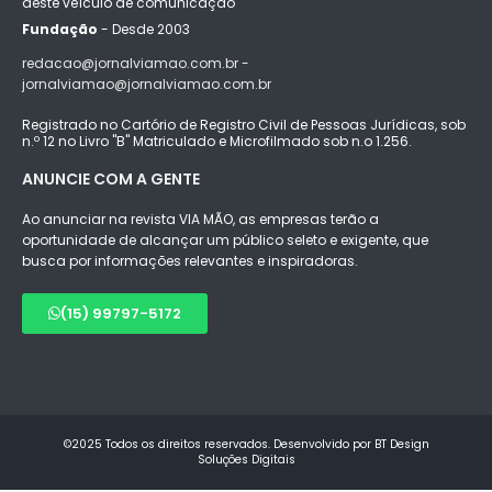
deste veículo de comunicação
Fundação
- Desde 2003
redacao@jornalviamao.com.br -
jornalviamao@jornalviamao.com.br
Registrado no Cartório de Registro Civil de Pessoas Jurídicas, sob
n.º 12 no Livro "B" Matriculado e Microfilmado sob n.o 1.256.
ANUNCIE COM A GENTE
Ao anunciar na revista VIA MÃO, as empresas terão a
oportunidade de alcançar um público seleto e exigente, que
busca por informações relevantes e inspiradoras.
(15) 99797-5172
©2025 Todos os direitos reservados. Desenvolvido por BT Design
Soluções Digitais