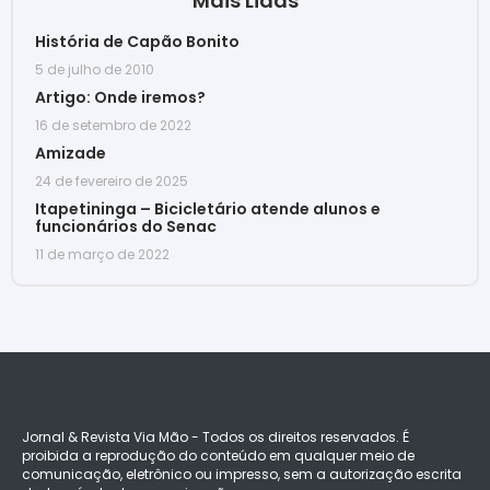
Mais Lidas
História de Capão Bonito
5 de julho de 2010
Artigo: Onde iremos?
16 de setembro de 2022
Amizade
24 de fevereiro de 2025
Itapetininga – Bicicletário atende alunos e
funcionários do Senac
11 de março de 2022
Jornal & Revista Via Mão - Todos os direitos reservados. É
proibida a reprodução do conteúdo em qualquer meio de
comunicação, eletrônico ou impresso, sem a autorização escrita