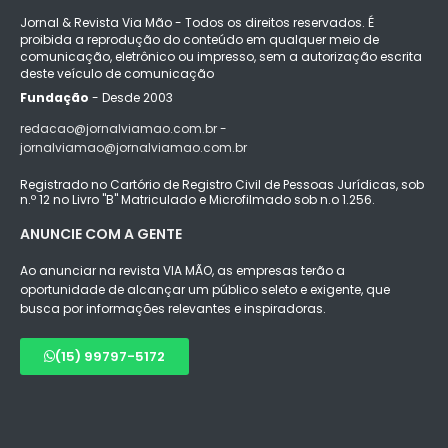
Jornal & Revista Via Mão - Todos os direitos reservados. É
proibida a reprodução do conteúdo em qualquer meio de
comunicação, eletrônico ou impresso, sem a autorização escrita
deste veículo de comunicação
Fundação
- Desde 2003
redacao@jornalviamao.com.br -
jornalviamao@jornalviamao.com.br
Registrado no Cartório de Registro Civil de Pessoas Jurídicas, sob
n.º 12 no Livro "B" Matriculado e Microfilmado sob n.o 1.256.
ANUNCIE COM A GENTE
Ao anunciar na revista VIA MÃO, as empresas terão a
oportunidade de alcançar um público seleto e exigente, que
busca por informações relevantes e inspiradoras.
(15) 99797-5172