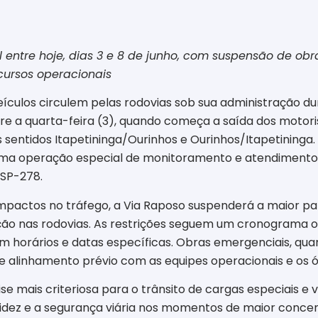
 entre hoje, dias 3 e 8 de junho, com suspensão de ob
cursos operacionais
eículos circulem pelas rodovias sob sua administração d
tre a quarta-feira (3), quando começa a saída dos motoris
os sentidos Itapetininga/Ourinhos e Ourinhos/Itapetininga.
 uma operação especial de monitoramento e atendimento 
 SP-278.
pactos no tráfego, a Via Raposo suspenderá a maior par
ão nas rodovias. As restrições seguem um cronograma o
em horários e datas específicas. Obras emergenciais, qu
e alinhamento prévio com as equipes operacionais e os
 mais criteriosa para o trânsito de cargas especiais e 
luidez e a segurança viária nos momentos de maior concen