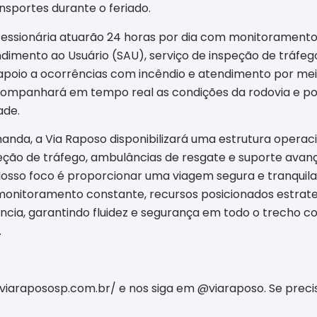
ansportes durante o feriado.
essionária atuarão 24 horas por dia com monitoramento
dimento ao Usuário (SAU), serviço de inspeção de tráfeg
apoio a ocorrências com incêndio e atendimento por mei
ompanhará em tempo real as condições da rodovia e po
ade.
da, a Via Raposo disponibilizará uma estrutura operaci
peção de tráfego, ambulâncias de resgate e suporte avan
Nosso foco é proporcionar uma viagem segura e tranquila 
onitoramento constante, recursos posicionados estrat
ia, garantindo fluidez e segurança em todo o trecho co
.
viarapososp.com.br/ e nos siga em @viaraposo. Se precis