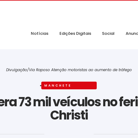
Notícias
Edições Digitais
Social
Anunc
Divulgação/Via Raposo Atenção motoristas ao aumento de tráfego
MANCHETE
ra 73 mil veículos no fe
Christi
‎ ‎ ‎ ‎ ‎ ‎ ‎ ‎ ‎ ‎ ‎ ‎ ‎ ‎ ‎ ‎ ‎ ‎ ‎ ‎ ‎ ‎ ‎ ‎ ‎ ‎ ‎ ‎ ‎ ‎ ‎