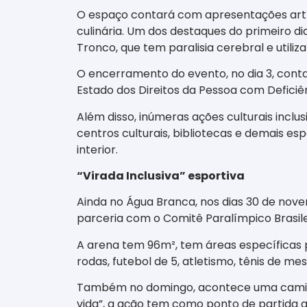
O espaço contará com apresentações artíst
culinária. Um dos destaques do primeiro d
Tronco, que tem paralisia cerebral e uti
O encerramento do evento, no dia 3, con
Estado dos Direitos da Pessoa com Deficiên
Além disso, inúmeras ações culturais inclu
centros culturais, bibliotecas e demais es
interior.
“Virada Inclusiva” esportiva
Ainda no Água Branca, nos dias 30 de nov
parceria com o Comitê Paralímpico Brasil
A arena tem 96m², tem áreas específicas 
rodas, futebol de 5, atletismo, tênis de me
Também no domingo, acontece uma caminhad
vida”, a ação tem como ponto de partida a