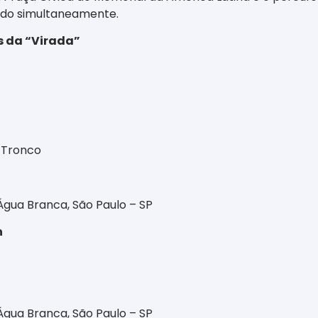
ndo simultaneamente.
s da “Virada”
 Tronco
Água Branca, São Paulo – SP
h
Água Branca, São Paulo – SP