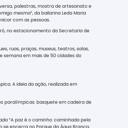
versa, palestras, mostra de artesanato e
omigo mesma”, da bailarina Leda Maria
unicar com as pessoas.
rô, no estacionamento da Secretaria de
s, ruas, praças, museus, teatros, salas,
m de semana em mais de 50 cidades do
ca. A ideia da ação, realizada em
es paralímpicas: basquete em cadeira de
lada “A paz é o caminho: caminhada pela
so se encerra no Parque da Água Branca,