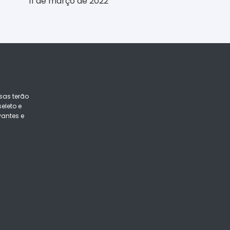
11 de março de 2022
sas terão
eleto e
vantes e