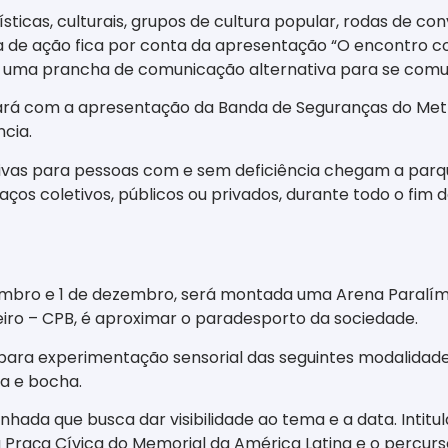
icas, culturais, grupos de cultura popular, rodas de con
ia de ação fica por conta da apresentação “O encontro c
liza uma prancha de comunicação alternativa para se com
tará com a apresentação da Banda de Seguranças do Met
cia.
sivas para pessoas com e sem deficiência chegam a parque
paços coletivos, públicos ou privados, durante todo o fi
embro e 1 de dezembro, será montada uma Arena Paralímpi
eiro – CPB, é aproximar o paradesporto da sociedade.
para experimentação sensorial das seguintes modalidad
sa e bocha.
a que busca dar visibilidade ao tema e a data. Intitu
 Praça Cívica do Memorial da América Latina e o percur