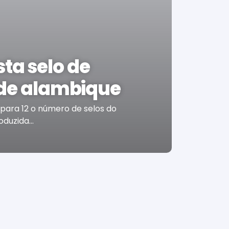
ta selo de
 de alambique
para 12 o número de selos do
duzida...