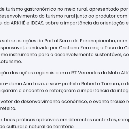
turismo gastronômico no meio rural, apresentado por Fab
esenvolvimento do turismo rural junto ao produtor com P
os, da ARKHÉ e IDEAS, sobre a importância da orientação 
s sobre as ações do Portal Serra do Paranapiacaba, com
onsável, conduzido por Cristiano Ferreira; a Toca da Co
 como instrumento para o desenvolvimento sustentável, c
coturismo.
ção das ações regionais com o RT Vereadas da Mata Atlâ
eira-dama Ana Luiza, o vice-prefeito Roberto Tamura, o d
tigiaram o encontro e reforçaram a importância da integ
 vetor de desenvolvimento econômico, o evento trouxe re
efeito.
r boas práticas aplicáveis em diferentes contextos, se
 cultural e natural do território.