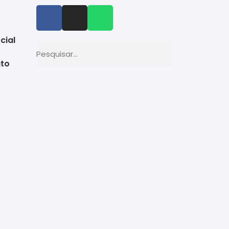
cial
to