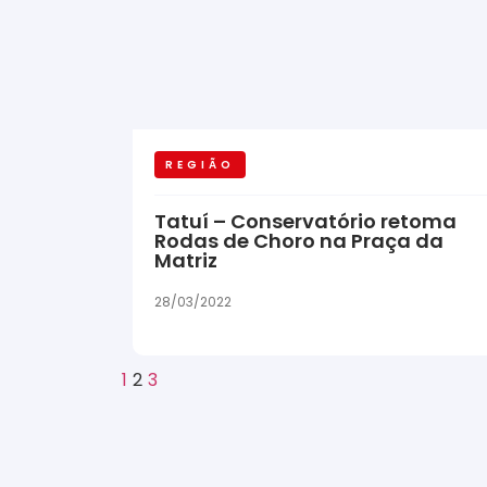
REGIÃO
Tatuí – Conservatório retoma
Rodas de Choro na Praça da
Matriz
28/03/2022
1
2
3